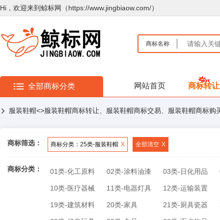
Hi，欢迎来到鲸标网（https://www.jingbiaow.com/）
商标名称
网站首页
商标转让
全部商标分类
服装鞋帽
<>服装鞋帽商标转让、服装鞋帽商标交易、服装鞋帽商标购
商标筛选：
商标分类：25类-服装鞋帽
X
全部清空
X
商标分类：
01类-化工原料
02类-涂料油漆
03类-日化用品
10类-医疗器械
11类-电器灯具
12类-运输装置
19类-建筑材料
20类-家具
21类-厨具瓷器