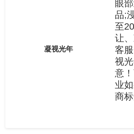
眼部
品;
至2
让、
客服
凝视光年
视光
意！
业如
商标