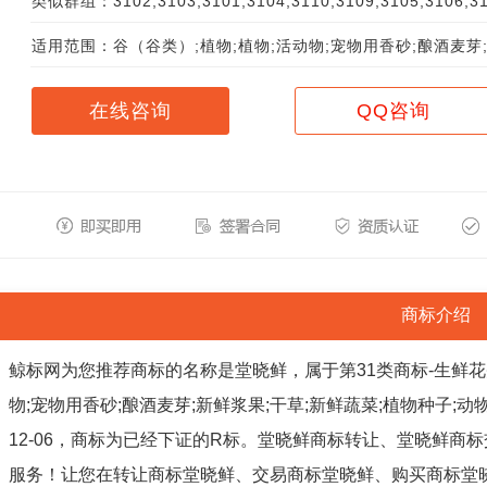
类似群组：3102;3103;3101;3104;3110;3109;3105;3106;31
适用范围：谷（谷类）;植物;植物;活动物;宠物用香砂;酿酒麦芽;
在线咨询
QQ咨询
商标介绍
鲸标网为您推荐商标的名称是堂晓鲜，属于第31类商标-生鲜花
物;宠物用香砂;酿酒麦芽;新鲜浆果;干草;新鲜蔬菜;植物种子;动物食品
12-06，商标为已经下证的R标。堂晓鲜商标转让、堂晓鲜商
服务！让您在转让商标堂晓鲜、交易商标堂晓鲜、购买商标堂