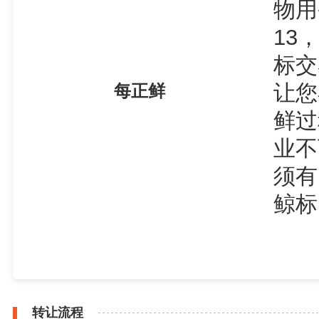
物用
13
标交
让您
每正鲜
鲜过
业不
须有
鲸标
转让流程