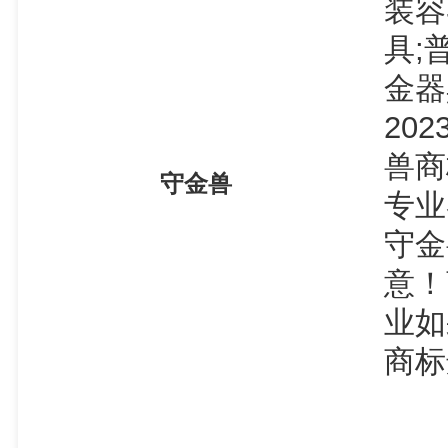
装容
具;
金器
20
兽商
守金兽
专业
守金
意！
业如
商标