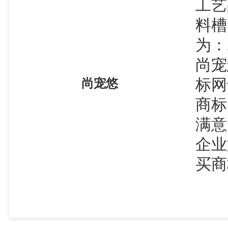
工艺
料槽
为：
尚宠
标网
尚宠悠
商标
满意
企业
买商