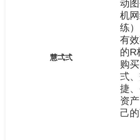
动图
机网
练）
有效
的R
慧弌弍
购买
弍、
捷、
资产
己的