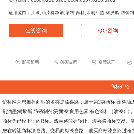
类似群组：0205;0201;0202;0204;0207;0206;0203;
适用范围：油漆;油漆稀释剂;染料;颜料;印刷油墨;树胶脂;防锈制
在线咨询
QQ咨询
商标介绍
鲸标网为您推荐商标的名称是漆喜路，属于第2类商标-涂料油漆
刷油墨;树胶脂;防锈制剂;亮面漆;食用色素;有色涂料（油漆）;，此商标
商标为已经下证的R标。漆喜路商标转让、漆喜路商标交易、
您在转让商标漆喜路、交易商标漆喜路、购买商标漆喜路过程