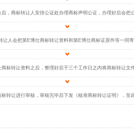
金后，商标转让人安排公证处办理商标声明公证，办理好后会把
转让人会把第E博仕商标转让资料和第E博仕商标证原件等一同
仕商标转让资料之后，整理好后于三个工作日之内将商标转让文
商标转让进行审核，审核完毕后下发《核准商标转让证明》，至此