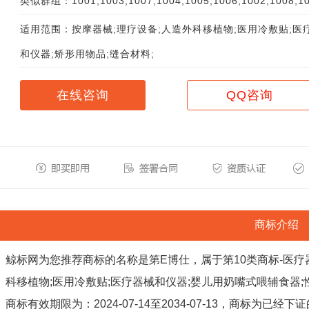
类似群组：1001;1003;1007;1004;1005;1006;1002;1008;10
适用范围：按摩器械;理疗设备;人造外科移植物;医用冷敷贴;医
和仪器;矫形用物品;缝合材料;
在线咨询
QQ咨询
商标介绍
鲸标网为您推荐商标的名称是第E博仕，属于第10类商标-医疗
科移植物;医用冷敷贴;医疗器械和仪器;婴儿用奶嘴式喂辅食器;
商标有效期限为：2024-07-14至2034-07-13，商标为