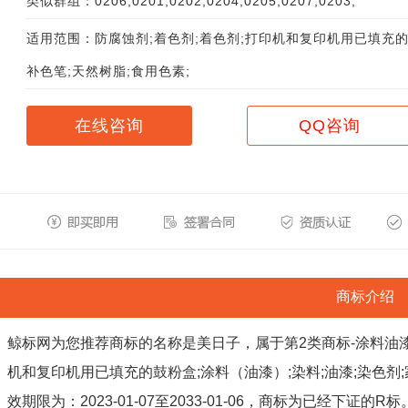
类似群组：0206;0201;0202;0204;0205;0207;0203;
适用范围：防腐蚀剂;着色剂;着色剂;打印机和复印机用已填充的
补色笔;天然树脂;食用色素;
在线咨询
QQ咨询
商标介绍
鲸标网为您推荐商标的名称是美日子，属于第2类商标-涂料油漆
机和复印机用已填充的鼓粉盒;涂料（油漆）;染料;油漆;染色剂
效期限为：2023-01-07至2033-01-06，商标为已经下