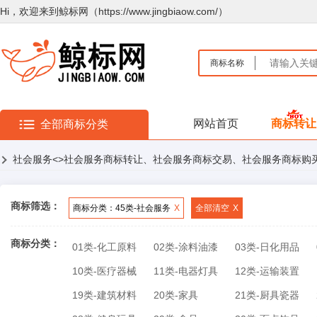
Hi，欢迎来到鲸标网（https://www.jingbiaow.com/）
商标名称
网站首页
商标转让
全部商标分类
社会服务
<>社会服务商标转让、社会服务商标交易、社会服务商标购
商标筛选：
商标分类：45类-社会服务
X
全部清空
X
商标分类：
01类-化工原料
02类-涂料油漆
03类-日化用品
10类-医疗器械
11类-电器灯具
12类-运输装置
19类-建筑材料
20类-家具
21类-厨具瓷器