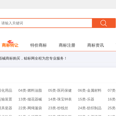
商标转让
特价商标
商标注册
商标资讯
器械商标购买，鲸标网全程为您专业服务！
-日化用品
04类-燃料油脂
05类-医药保健
06类-金属材料
07
-运输装置
13类-烟花器械
14类-珠宝钟表
15类-乐器
16
-厨具瓷器
22类-网绳篷袋
23类-纱线丝
24类-纺织制品
25