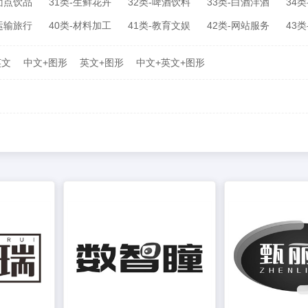
-面点饮品
31类-生鲜花卉
32类-啤酒饮料
33类-白酒洋酒
34
-运输旅行
40类-材料加工
41类-教育文娱
42类-网站服务
43
英文
中文+图形
英文+图形
中文+英文+图形