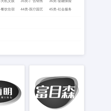
类-火机文娱
35类-广告销售
36类-金融保险
类-餐饮住宿
44类-医疗园艺
45类-社会服务