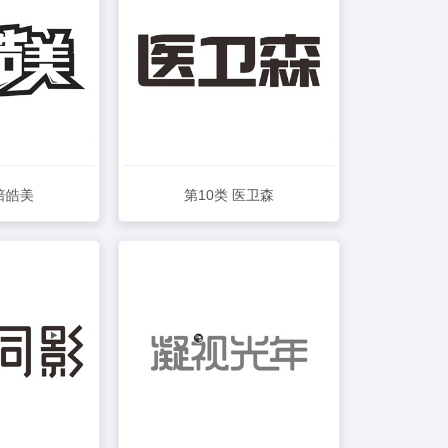
 倍皓美
第10类 医卫森
详情
查看详情