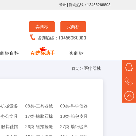
登录
| 咨询热线：13456268803
卖商标
买商标
商标百科
Ai选标助手
卖商标
> 医疗器械
首页
类-机械设备
08类-工具器械
09类-科学仪器
类-办公文具
17类-橡胶石棉
18类-箱包皮具
类-服装鞋帽
26类-纽扣拉链
27类-墙纸毯席